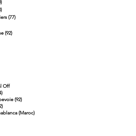
)
)
ers (77)
e (92)
l Off
4)
evoie (92)
2)
ablanca (Maroc)