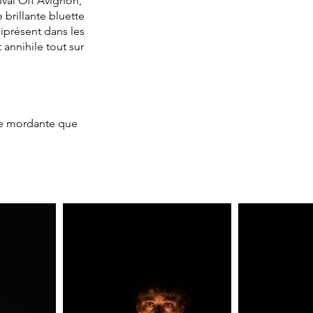
ival Off Avignon,
brillante bluette
iprésent dans les
annihile tout sur
rie mordante que