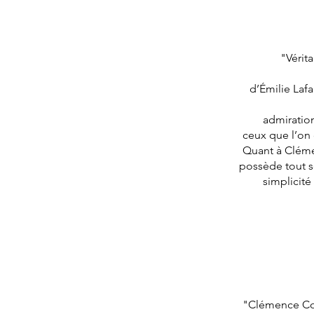
"Vérit
d’Émilie Lafa
admiration
ceux que l’on 
Quant à Clémen
possède tout so
simplicité
"Clémence Cou