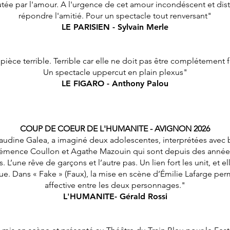
utée par l'amour. A l'urgence de cet amour incondéscent et dis
répondre l'amitié. Pour un spectacle tout renversant"
LE PARISIEN - Sylvain Merle
pièce terrible. Terrible car elle ne doit pas être complétement fi
Un spectacle uppercut en plain plexus"
LE FIGARO - Anthony Palou
COUP DE COEUR DE L'HUMANITE - AVIGNON 2026
Claudine Galea, a imaginé deux adolescentes, interprétées ave
Clémence Coullon et Agathe Mazouin qui sont depuis des années
 L’une rêve de garçons et l’autre pas. Un lien fort les unit, et e
. Dans « Fake » (Faux), la mise en scène d’Émilie Lafarge perm
affective entre les deux personnages."
L'HUMANITE- Gérald Rossi