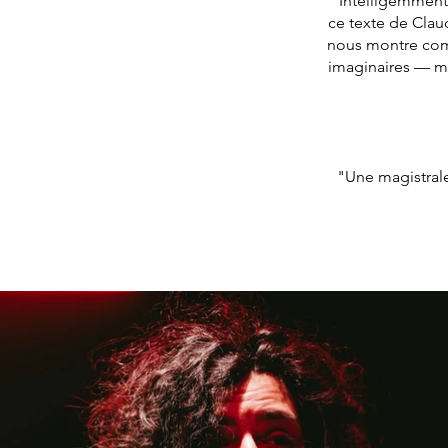
"Intelligemment 
ce texte de Clau
nous montre comb
imaginaires — mê
"Une magistrale