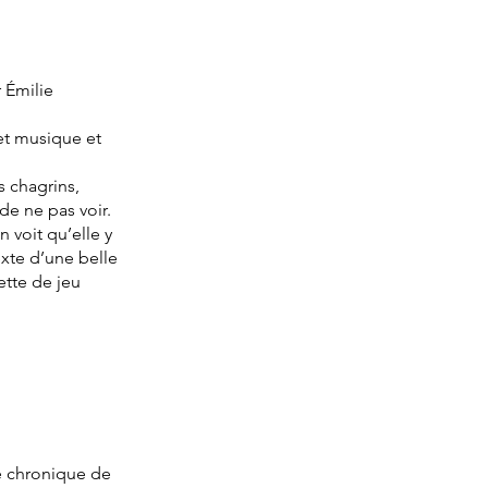
 Émilie
 et musique et
s chagrins,
de ne pas voir.
 voit qu’elle y
exte d’une belle
ette de jeu
e chronique de