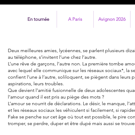
En tournée
A Paris
Avignon 2026
Deux meilleures amies, lycéennes, se parlent plusieurs dizai
au téléphone, s’invitent l’une chez l’autre.
L’une rêve de garçons, l’autre non. La première tombe amo
avec lequel elle communique sur les réseaux sociaux*, la se
confient l’une à l’autre, soliloquent, se piègent dans leurs 
aspirations, leurs troubles.
Que devient l’amitié fusionnelle de deux adolescentes qua
l’amour quand il est pris au piège des mots ?
L’amour se nourrit de déclarations. Le désir, le manque, l’at
et les réseaux sociaux les véhiculent si facilement, si rapide
Fake se penche sur cet âge où tout est possible, le pire c
tromper, se perdre, duper et être dupé mais aussi se trouver