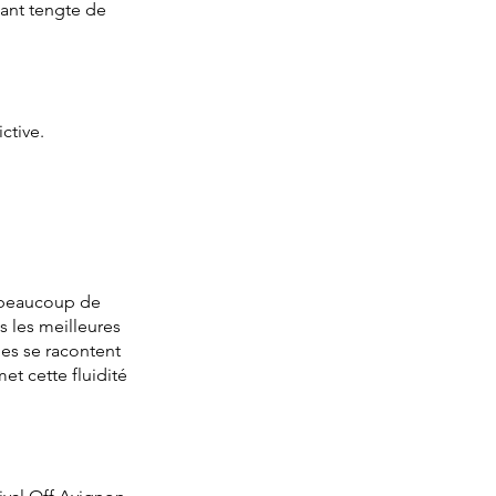
tant tengte de
ctive.
c beaucoup de
 les meilleures
lles se racontent
et cette fluidité