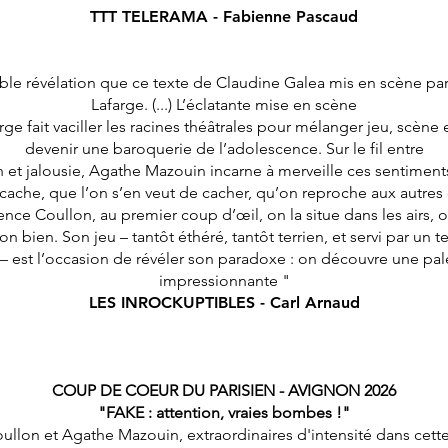
TTT TELERAMA - Fabienne Pascaud
able révélation que ce texte de Claudine Galea mis en scène par
Lafarge. (...) L’éclatante mise en scène
rge fait vaciller les racines théâtrales pour mélanger jeu, scène
devenir une baroquerie de l’adolescence. Sur le fil entre
 et jalousie, Agathe Mazouin incarne à merveille ces sentiment
cache, que l’on s’en veut de cacher, qu’on reproche aux autres 
ce Coullon, au premier coup d’œil, on la situe dans les airs, on
n bien. Son jeu – tantôt éthéré, tantôt terrien, et servi par un t
 – est l’occasion de révéler son paradoxe : on découvre une pal
impressionnante "
LES INROCKUPTIBLES - Carl Arnaud
COUP DE COEUR DU PARISIEN - AVIGNON 2026
"FAKE : attention, vraies bombes !"
llon et Agathe Mazouin, extraordinaires d'intensité dans cett