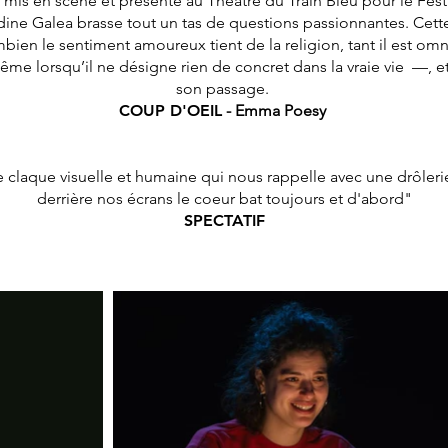
mis en scène et présenté au Théâtre du Train Bleu pour le Fest
dine Galea brasse tout un tas de questions passionnantes. Cette 
ien le sentiment amoureux tient de la religion, tant il est omn
me lorsqu’il ne désigne rien de concret dans la vraie vie —, et 
son passage.
COUP D'OEIL
- Emma Poesy
 claque visuelle et humaine qui nous rappelle avec une drôle
derrière nos écrans le coeur bat toujours et d'abord"
SPECTATIF