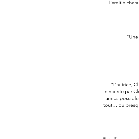
l'amitié chah
"Une 
"L’autrice, 
sincérité par 
amies possibles.
tout… ou presque