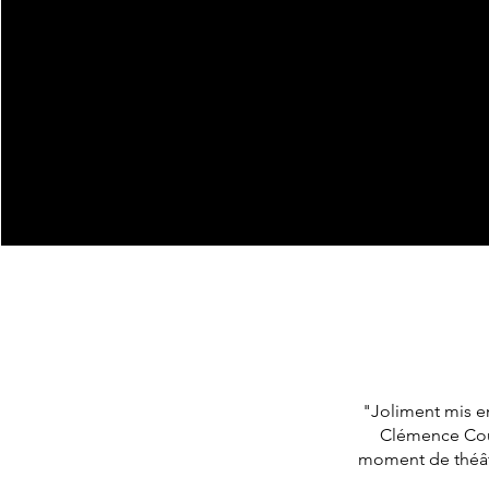
"Joliment mis en
Clémence Coul
moment de théâtr