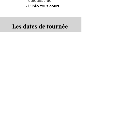
éblouissante"
- L'Info tout court
Les dates de tournée
2025
2024
le 18 janvier à
Saint-Marcel (72)
le 15 mars à
Montmédy (55)
le 19 mars à
Saint-Etienne (42)
le 22 mars à
Nîmes (30)
le 10 avril à
Villeneuve sur Lot (47)
les 16 et 17 mai aux
Clayes sous