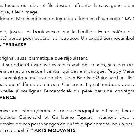
ltueuse où mère et fils devront affronter la sauvagerie d'une
que, à leur image.
Clément Marchand écrit un texte bouillonnant d'humanité.
"
LA 
elé, joyeux et bouleversant sur la famille... Entre colère et
 été perdu pour espérer se retrouver. Un expédition rocambol
A TERRASSE
 original, aussi dramatique que réjouissant.
t superbe et inventive avec ses voilages blancs, ses jeux de 
sives et un cercueil central qui devient pirogue. Peggy Marti
 nostalgique mais volontaire, Jean-Baptiste Guinchard un fils in
is qui s'affirme peu à peu. Guillaume Tagnati endosse avec a
celle à souligner l'excentricité du père par une chorégra
OVENCE
 mise en scène rythmée et une scénographie efficace, les 
Baptiste Guinchard et Guillaume Tagnati incarnent avec 
érosité de ces personnages en quête d’apaisement, peu à peu 
 la culpabilité
"
ARTS MOUVANTS