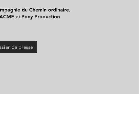
mpagnie du Chemin ordinaire
,
ACME
et
Pony Production
ssier de presse