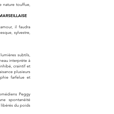
 nature touffue,
MARSEILLAISE
 amour, il faudra
esque, sylvestre,
lumières subtils,
neau interprète à
hibé, craintif et
isance plusieurs
phie farfelue et
comédiens Peggy
une spontanéité
libérés du poids