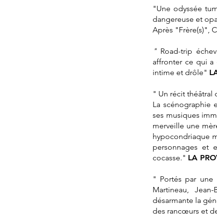
"
Une odyssée tumu
dangereuse et opa
Après "Frère(s)", 
"
Road-trip échev
affronter ce qui a
intime et drôle"
L
" Un récit théâtral
La scénographie es
ses musiques immer
merveille une mère
hypocondriaque ma
personnages et ex
cocasse.
"
LA PR
" Portés par une
Martineau, Jean-
désarmante la gén
des rancœurs et de