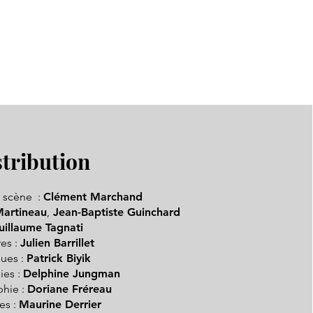
stribution
n scène :
Clément Marchand
artineau
,
Jean-Baptiste Guinchard
uillaume Tagnati
es :
Julien Barrillet
ues :
Patrick Biyik
ies :
Delphine Jungman
hie :
Doriane Fréreau
es :
Maurine Derrier