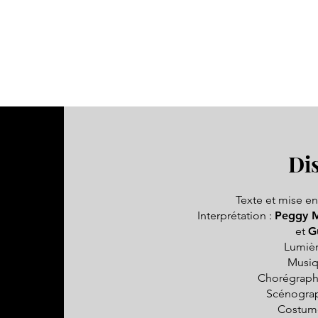
Di
Texte et mise e
Interprétation :
Peggy M
et
G
Lumièr
Musiq
Chorégraph
Scénograp
Costum